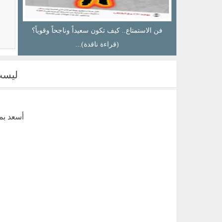
نتج
فن الاستمتاع.. كيف تكون سعيداً وناجحاً وقوياً؟
(قراءة ناقدة)...
ليست
أسعد بم