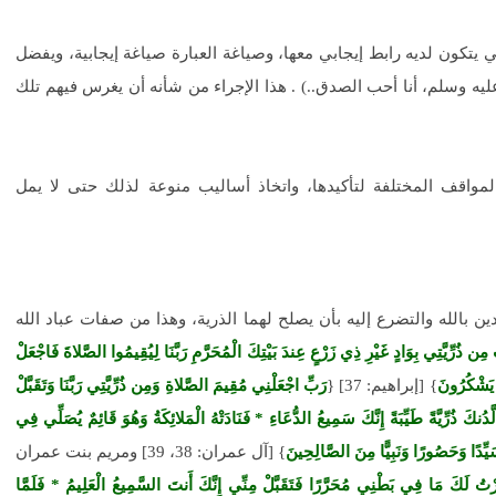
كي يتكون لديه رابط إيجابي معها، وصياغة العبارة صياغة إيجابية، ويفضل
عليه وسلم، أنا أحب الصدق..) . هذا الإجراء من شأنه أن يغرس فيهم تلك
لمواقف المختلفة لتأكيدها، واتخاذ أساليب منوعة لذلك حتى لا يمل
ن بالله والتضرع إليه بأن يصلح لهما الذرية، وهذا من صفات عباد الله
ُ مِن ذُرِّيَّتِي بِوَادٍ غَيْرِ ذِي زَرْعٍ عِندَ بَيْتِكَ الْمُحَرَّمِ رَبَّنَا لِيُقِيمُوا الصَّلاةَ فَاجْعَلْ
ْ يَشْكُرُونَ
} [إبراهيم: 37] {
رَبِّ اجْعَلْنِي مُقِيمَ الصَّلاةِ وَمِن ذُرِّيَّتِي رَبَّنَا وَتَقَبَّلْ
كَ ذُرِّيَّةً طَيِّبَةً إِنَّكَ سَمِيعُ الدُّعَاءِ * فَنَادَتْهُ الْمَلائِكَةُ وَهُوَ قَائِمٌ يُصَلِّي فِي
َيِّدًا وَحَصُورًا وَنَبِيًّا مِنَ الصَّالِحِينَ
} [آل عمران: 38، 39] ومريم بنت عمران
َرْتُ لَكَ مَا فِي بَطْنِي مُحَرَّرًا فَتَقَبَّلْ مِنِّي إِنَّكَ أَنتَ السَّمِيعُ الْعَلِيمُ * فَلَمَّا