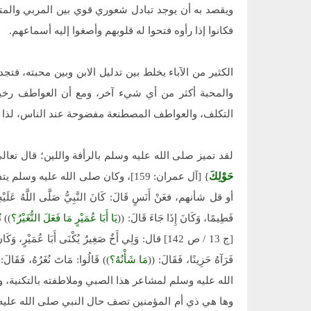
ويقصد به أن يوجد تبادل شعوري قوي بين المربي والمت
فكانوا إذا رأوه فتحوا له قلوبهم وأصغوا إليه أسماعهم.
الكثير من الآباء يخلط بين تدليل الابن وبين محبته، فتجد
والمحبة أكثر من أي شيء آخر، ومع أن العواطف رخيصة ا
التكلف، والعواطف المصطنعة مفضوحة عند الناس، لذا اش
لقد تميز صلى الله عليه وسلم بالرأفة واللين؛ قال تعالى
حَوْلِكَ
} [آل عمران: 159]، وكان صلى الله ع
أو قل شأنهم، فعَنْ أَنَسٍ قَالَ: كَانَ النَّبِيُّ صَلَّى اللَّهُ عَلَيْهِ وَ
فَطِيمًا، وَكَانَ إِذَا جَاءَ قَالَ: ((
يَا أَبَا عُمَيْرٍ مَا فَعَلَ النُّغَيْرُ؟
[ج 13 / ص 142] قال: وَلِي أَخٌ صَغِيرٌ يُكْنَى أَبَا عُمَيْرٍ، وَ
فَرَآهُ حَزِينًا، فَقَالَ: ((
مَا شَأْنُهُ؟
)) قَالُوا: مَاتَ نُغَرُهُ، فَقَالَ:
الله عليه وسلم لمشاعر هذا الصبي وملاطفته بالتكنية، ومحا
وها هي ذي أم المؤمنين تصف حال النبي صلى الله عليه وس