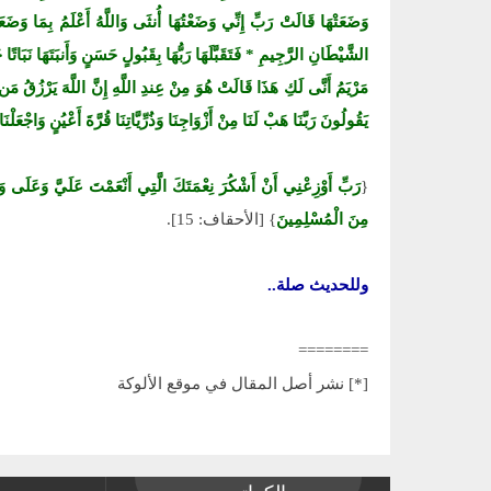
وَضَعَتْهَا قَالَتْ رَبِّ إِنِّي وَضَعْتُهَا أُنثَى وَاللَّهُ أَعْلَمُ بِمَا وَضَعَتْ
الشَّيْطَانِ الرَّجِيمِ * فَتَقَبَّلَهَا رَبُّهَا بِقَبُولٍ حَسَنٍ وَأَنبَتَهَا نَبَاتًا ح
مَرْيَمُ أَنَّى لَكِ هَذَا قَالَتْ هُوَ مِنْ عِندِ اللَّهِ إِنَّ اللَّهَ يَرْزُقُ مَ
يَقُولُونَ رَبَّنَا هَبْ لَنَا مِنْ أَزْوَاجِنَا وَذُرِّيَّاتِنَا قُرَّةَ أَعْيُنٍ وَاجْعَلْنَا
{
رَبِّ أَوْزِعْنِي أَنْ أَشْكُرَ نِعْمَتَكَ الَّتِي أَنْعَمْتَ عَلَيَّ وَعَلَى وَا
مِنَ الْمُسْلِمِينَ
} [الأحقاف: 15].
وللحديث صلة..
========
[*] نشر أصل المقال في موقع الألوكة