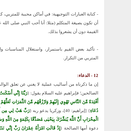
- كتابة العبارات التوجيهية: في أماكن محببة للمتربي، 
أن تكون بصيغة المتكلم (مثلا: أنا أحب النبي صلى الله 
القيمة دون أن يشعروا بذلك.
- تأكيد بعض القيم باستمرار، واستغلال المناسبات وا
المتربي من التكرار.
12 - الدعاء:
إن ما ذكرناه من أساليب عملية لا يغني عن تعلق الوالدي
الصالحين؛ فإبراهيم عليه السلام يقول: {
رَبَّنَا إِنِّي أَسْكَنت
أَفْئِدَةً مِّنَ النَّاسِ تَهْوِي إِلَيْهِمْ وَارْزُقْهُم مِّنَ الثَّمَرَاتِ لَعَلَّهُم
دُعَاءِ
} [إبراهيم: 40]، وزكريا يدعو ربه {
رَبِّ هَبْ لِي مِن لَّدُن
الْمِحْرَابِ أَنَّ اللَّهَ يُبَشِّرُكَ بِيَحْيَى مُصَدِّقًا بِكَلِمَةٍ مِنَ اللَّهِ وَس
دعوة أمها الصالحة {
إِذْ قَالَتِ امْرَأَةُ عِمْرَانَ رَبِّ إِنِّي نَذ