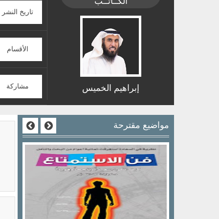
الكــاتــب
تاريخ النشر
الأقسام
مشاركة
إبراهيم الخميس
مواضيع مقترحة