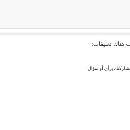
أنماط الشخصية mbti والتوافق (4)
خريطة طريق... لقيادة الحر
 هناك تعليقات:
شاركتك برأي أو سؤال