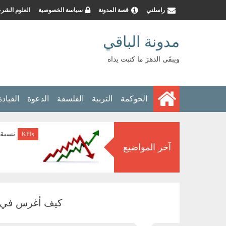
راسلني
قصة المدونة
سياسة الخصوصية
العلوم الشرع
مدونة الباقي
ويبقَى الدهرَ ما كتبت يداه
الحوكمة
التربية
الفلسفة
الدعوة
القيادة
الهيكل التنظيمي
نسبة 
الحوكمة
KPIs
آخر المواضيع
لحوكمة الوقف
كيف أغرس في أولا