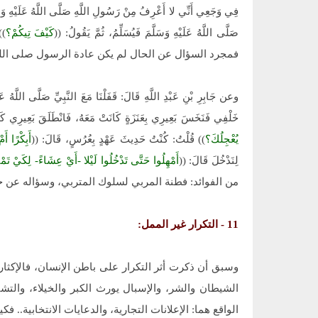
فِي وَجَعِي أَنِّي لا أَعْرِفُ مِنْ رَسُولِ اللَّهِ صَلَّى اللَّهُ عَلَيْهِ وَس
صَلَّى اللَّهُ عَلَيْهِ وَسَلَّمَ فَيُسَلِّمُ، ثُمَّ يَقُولُ: ((
كَيْفَ تِيكُمْ؟
فمجرد السؤال عن الحال لم يكن عادة الرسول صلى الله ع
وعن جَابِرِ بْنِ عَبْدِ اللَّهِ قَالَ: قَفَلْنَا مَعَ النَّبِيِّ صَلَّى اللَّهُ
خَلْفِي فَنَخَسَ بَعِيرِي بِعَنَزَةٍ كَانَتْ مَعَهُ، فَانْطَلَقَ بَعِيرِي كَأَجْو
يُعْجِلُكَ؟
)) قُلْتُ: كُنْتُ حَدِيثَ عَهْدٍ بِعُرُسٍ، قَالَ: ((
أَبِكْرًا أَمْ
لِنَدْخُلَ قَالَ: ((
أَمْهِلُوا حَتَّى تَدْخُلُوا لَيْلا -أَيْ عِشَاءً- لِكَيْ تَمْت
من الفوائد: فطنة المربي لسلوك المتربي، وسؤاله عن ح
11 - التكرار غير الممل:
وسبق أن ذكرت أثر التكرار على باطن الإنسان، فالإكثار
الشيطان والشر، والإسبال يورث الكبر والخيلاء، والتش
الواقع هما: الإعلانات التجارية، والدعايات الانتخابية