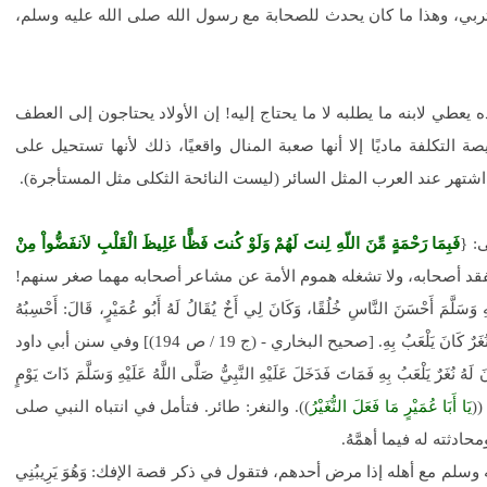
ربي، وهذا ما كان يحدث للصحابة مع رسول الله صلى الله عليه وسلم،
ه يعطي لابنه ما يطلبه لا ما يحتاج إليه! إن الأولاد يحتاجون إلى العطف
لتكلفة ماديًا إلا أنها صعبة المنال واقعيًا، ذلك لأنها تستحيل على
تهر عند العرب المثل السائر (ليست النائحة الثكلى مثل المستأجرة).
: {
فَبِمَا رَحْمَةٍ مِّنَ اللّهِ لِنتَ لَهُمْ وَلَوْ كُنتَ فَظًّا غَلِيظَ الْقَلْبِ لاَنفَضُّواْ مِنْ
ليه وسلم يتفقد أصحابه، ولا تشغله هموم الأمة عن مشاعر أصحابه مهما صغر سنهم!
سَلَّمَ أَحْسَنَ النَّاسِ خُلُقًا، وَكَانَ لِي أَخٌ يُقَالُ لَهُ أَبُو عُمَيْرٍ، قَالَ: أَحْسِبُهُ
)) نُغَرٌ كَانَ يَلْعَبُ بِهِ. [صحيح البخاري - (ج 19 / ص 194)] وفي سنن أبي داود
كَانَ لَهُ نُغَرٌ يَلْعَبُ بِهِ فَمَاتَ فَدَخَلَ عَلَيْهِ النَّبِيُّ صَلَّى اللَّهُ عَلَيْهِ وَسَلَّمَ ذَاتَ يَوْمٍ
 ((
يَا أَبَا عُمَيْرٍ مَا فَعَلَ النُّغَيْرُ
)). والنغر: طائر. فتأمل في انتباه النبي صلى
دثته له فيما أهمَّهُ.
لم مع أهله إذا مرض أحدهم، فتقول في ذكر قصة الإفك: وَهُوَ يَرِيبُنِي