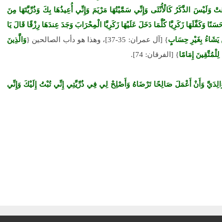
 وَلَيْسَ الذَّكَرُ كَالْأُنْثَى وَإِنِّي سَمَّيْتُهَا مَرْيَمَ وَإِنِّي أُعِيذُهَا بِكَ وَذُرِّيَّتَهَا مِنَ
َسَنًا وَكَفَّلَهَا زَكَرِيَّا كُلَّمَا دَخَلَ عَلَيْهَا زَكَرِيَّا الْمِحْرَابَ وَجَدَ عِندَهَا رِزْقًا قَالَ يَا
ن يَشَاءُ بِغَيْرِ حِسَابٍ
} [آل عمران: 35-37]، وهذا هو دأب الصالحين {
وَالَّذِينَ
 لِلْمُتَّقِينَ إِمَامًا
} [الفرقان: 74].
لِدَيَّ وَأَنْ أَعْمَلَ صَالِحًا تَرْضَاهُ وَأَصْلِحْ لِي فِي ذُرِّيَّتِي إِنِّي تُبْتُ إِلَيْكَ وَإِنِّي