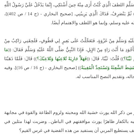
َلَّمَ اللطفَ الَّذِي كُنْتُ أَرَى مِنْهُ حِينَ أَشْتَكِي، إِنَّمَا يَدْخُلُ عَلَيَّ رَسُولُ اللَّهِ
)) ثُمَّ يَنْصَرِفُ، فَذَاكَ الَّذِي يَرِيبُنِي. [صحيح البخاري - (ج 14 / ص 402)]،
ليه وسلم، وإنما هو اللطف والاهتمام أيضًا.
 عَلَيْهِ وَسَلَّمَ مِنْ غَزْوَةٍ، فَتَعَجَّلْتُ عَلَى بَعِيرٍ لِي قَطُوفٍ، فَلَحِقَنِي رَاكِبٌ مِنْ
َدِ مَا أَنْتَ رَاءٍ مِنْ الإِبِلِ، فَإِذَا النَّبِيُّ صَلَّى اللَّهُ عَلَيْهِ وَسَلَّمَ فَقَالَ: ((
مَا
 ثَيِّبًا؟
)) قُلْتُ: ثَيِّبًا، قَالَ: ((
فَهَلاَّ جَارِيَةً تُلاعِبُهَا وَتُلاعِبُكَ؟
)) قَالَ: فَلَمَّا ذَهَبْنَا
َشِطَ الشَّعِثَةُ وَتَسْتَحِدَّ الْمُغِيبَةُ
)) [صحيح البخاري - (ج 16 / ص 16)]. وفيه
اله، وتقديم النصح المناسب له.
 من ذكر الله يورث خشية الله ومحبته ولزوم الطاعة والقوة في مجابهة
به بالكفار ظاهرًا يورث موافقتهم في الباطن.. وضربت لهذا مثلين في
.. فكيف يستطيع المربي أن يستفيد من هذه القضية في غرس القيم؟