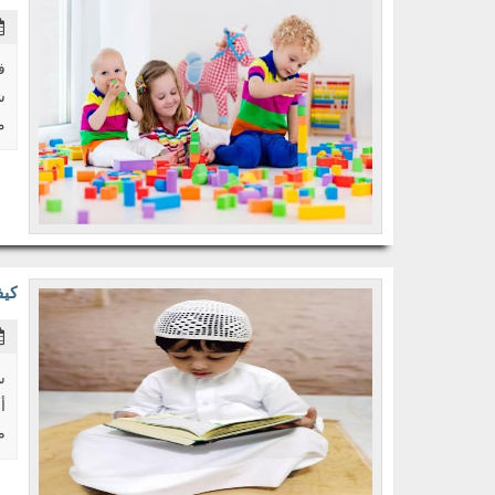
ف
م
كيف
س
م