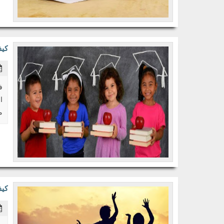
كيف
ف
ا
م
كيف