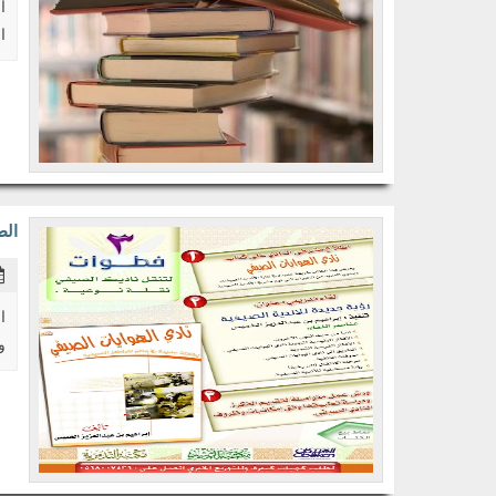
ا
ا
الط
ا
و