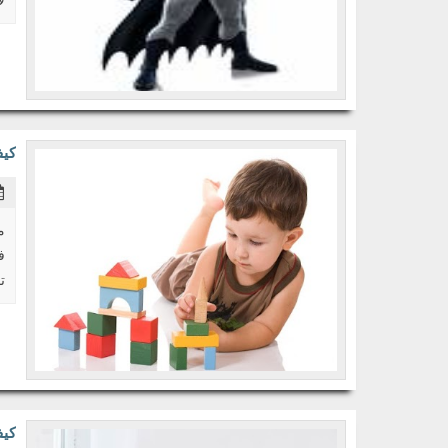
لا
كيف
م
ف
ت
كيف