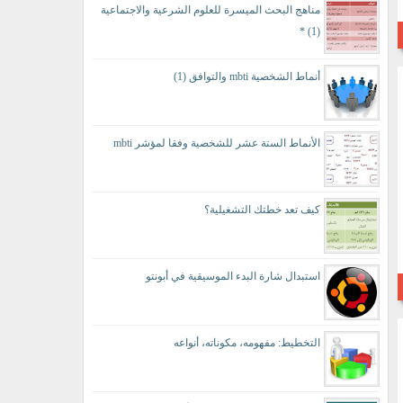
مناهج البحث الميسرة للعلوم الشرعية والاجتماعية
(1) *
أنماط الشخصية mbti والتوافق (1)
الأنماط الستة عشر للشخصية وفقا لمؤشر mbti
كيف تعد خطتك التشغيلية؟
استبدال شارة البدء الموسيقية في أبونتو
التخطيط: مفهومه، مكوناته، أنواعه