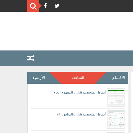
الأقسام
الشائعة
الأرشيف
أنماط الشخصية mbti : المفهوم العام
أنماط الشخصية mbti والتوافق (4)