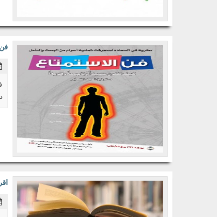
فن 
ف
د.
اقر