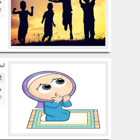
ف
ك
كيف
ف
ا