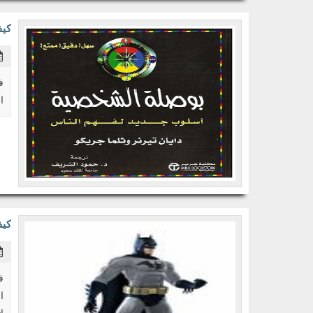
كيف
ف
القيم(
كيف
ا