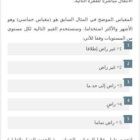
الانتقال مباشرة للفقرة التالية.
المقياس الموضح في المثال السابق هو (مقياس خماسي) وهو
الأشهر والأكثر استخداما، وسنستخدم القيم التالية لكل مستوى
من المستويات وفقا للآتي:
1= غير راض إطلاقا
2= غير راض
3= راض إلى حد ما
4= راضٍ
5 = راض تماما
لتحديد طول خلايا المقياس الخماسي ( الحدود الدنيا والعليا )