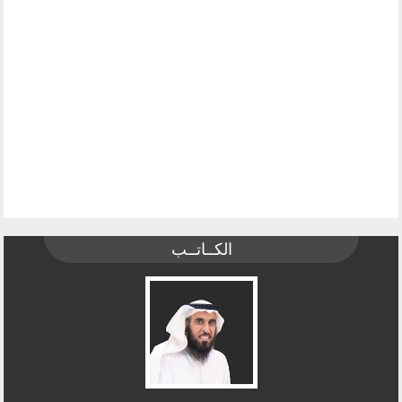
الكــاتــب