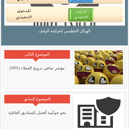
وكمة الوقف
مدخل في بناء معايير حوكم
الموضوع التالي
مؤشر صافي ترويج العملاء (NPS)
الموضوع السابق
نحو حوكمة أفضل للصناديق العائلية