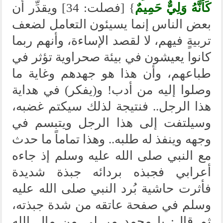
كَأَنَّهُ وَلِيٌّ حَمِيمٌ
} [فصلت: 34] ويقدِّر أن
بعض الناس إنما يسيئون التعامل لضعف
تربيةٍ فيهم، لا لقصد الإساءة، وأنهم ربما
كانوا يعيشون في بيئة صحراوية تؤثر في
طباعهم، وأن هذا هو جهدهم وغاية ما
وصلوا إليه من أدب! و(يفكر) في هداية
هذا الرجل.. فنتيجة لذلك سيكتم غضبه،
وسيلتفت إلى هذا الرجل ويتبسم في
وجهه وينفذ له طلبه.. وهذا تماماً ما حدث
مع النبي صلى الله عليه وسلم إذ جاءه
أعرابي فجبذه بردائه جبذة شديدة
فأثرت حاشية بُرد النبي صلى الله عليه
وسلم في صفحة عاتقه من شدة جبذته،
ثم قال: يا محمد مر لي من مال الله