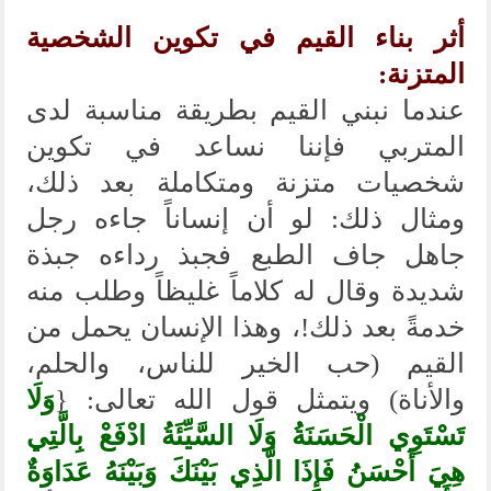
أثر بناء القيم في تكوين الشخصية
المتزنة:
عندما نبني القيم بطريقة مناسبة لدى
المتربي فإننا نساعد في تكوين
شخصيات متزنة ومتكاملة بعد ذلك،
ومثال ذلك: لو أن إنساناً جاءه رجل
جاهل جاف الطبع فجبذ رداءه جبذة
شديدة وقال له كلاماً غليظاً وطلب منه
خدمةً بعد ذلك!، وهذا الإنسان يحمل من
القيم (حب الخير للناس، والحلم،
والأناة) ويتمثل قول الله تعالى: {
وَلَا
تَسْتَوِي الْحَسَنَةُ وَلَا السَّيِّئَةُ ادْفَعْ بِالَّتِي
هِيَ أَحْسَنُ فَإِذَا الَّذِي بَيْنَكَ وَبَيْنَهُ عَدَاوَةٌ