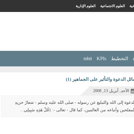
ية
العلوم الاجتماعية
العلوم الإدارية
التخطيط
KPIs
mbti
ئل الدعوة والتأثير على الجماهير (1)
الأحد, أبريل 13, 2008
لدعوة إلى الله والتبليغ عن رسوله - صلى الله عليه وسلم - شعارُ حزبِهِ
لمفلحين وأتباعه من العالمين، كما قال - تعالى -: {قُلْ هَذِهِ سَبِيلِي...