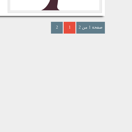
صفحة 1 من 2
1
2