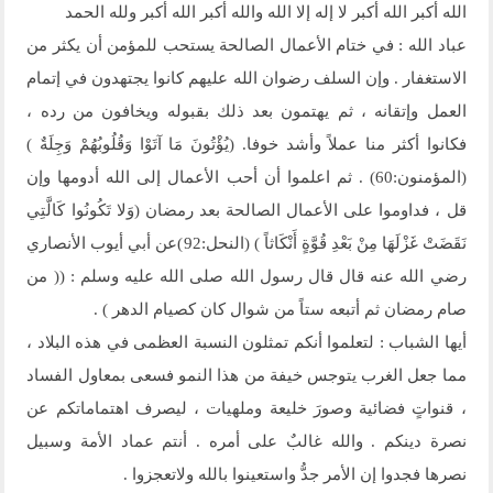
الله أكبر الله أكبر لا إله إلا الله والله أكبر الله أكبر ولله الحمد
عباد الله : في ختام الأعمال الصالحة يستحب للمؤمن أن يكثر من
الاستغفار . وإن السلف رضوان الله عليهم كانوا يجتهدون في إتمام
العمل وإتقانه ، ثم يهتمون بعد ذلك بقبوله ويخافون من رده ،
فكانوا أكثر منا عملاً وأشد خوفا. (يُؤْتُونَ مَا آتَوْا وَقُلُوبُهُمْ وَجِلَةٌ )
(المؤمنون:60) . ثم اعلموا أن أحب الأعمال إلى الله أدومها وإن
قل ، فداوموا على الأعمال الصالحة بعد رمضان (وَلا تَكُونُوا كَالَّتِي
نَقَضَتْ غَزْلَهَا مِنْ بَعْدِ قُوَّةٍ أَنْكَاثاً ) (النحل:92)عن أبي أيوب الأنصاري
رضي الله عنه قال قال رسول الله صلى الله عليه وسلم : (( من
صام رمضان ثم أتبعه ستاً من شوال كان كصيام الدهر ) .
أيها الشباب : لتعلموا أنكم تمثلون النسبة العظمى في هذه البلاد ،
مما جعل الغرب يتوجس خيفة من هذا النمو فسعى بمعاول الفساد
، قنواتٍ فضائية وصورَ خليعة وملهيات ، ليصرف اهتماماتكم عن
نصرة دينكم . والله غالبٌ على أمره . أنتم عماد الأمة وسبيل
نصرها فجدوا إن الأمر جدُّ واستعينوا بالله ولاتعجزوا .