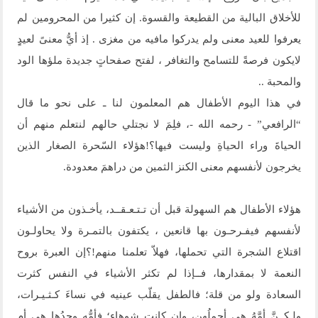
للأخلاق البالية من القطيعة والقسوة. إن كثيرا من المحرومين لم
يعرفوا للعيد معنى ولم يدركوا مافيه من مغزى . إذ أيُّ معنىً لعيدٍِ
لايكون فرصةً للتسامح والتغافر ، لفتح صفحاتٍ جديدة ملؤها الود
والمحبة ..
في هذا اليوم الأطفال هم المعلمون لنا ـ على نحو ما قال
“الرافعي” - رحمه الله -، فلِمَ لا نجتلي حالهم لنتعلم منهم أن
الحياةَ وراء الحياةِ وليست فيها؟!هؤلاء السّحرة الصغار الذين
يخرجون لأنفسهم معنى الكنز الثمين من دراهمَ معدودة.
هؤلاء الأطفال هم السهولة قبل أن تـتـعـقــد، يأخـذون من الأشياء
لأنفسهم فيفـرحـون بها قانعين ، يكتفون بالتمـرة ولا يحاولـون
اقتلاع الشجرة التي تحملها، فهلاّ تعلمنا منهم!؟إن العبرة بروح
النعمة لا بمقدارها، فــإذا لم تكثر الأشياء في النفس كثرت
السعادة ولو من قلة؛ فالطفل يقلّب عينيه في نساءَ كـثـيـرات،
ولـكــنَّ أمَّهُ هي أجملُهن، وإن كانت شوهاء؛ فأمُّه وحدُها هي أم