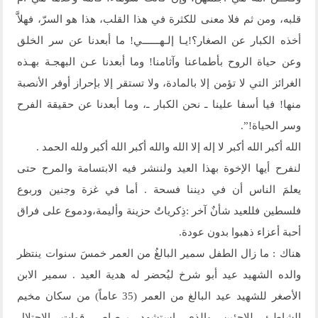
قلبه، ومن ثم فلا معنى للكثرة في هذا القلب، هذا هو السرّ، فهلاَّ
أخذه الكبار عن الصغار؟!يـا إلـهــــــي! ما أبعدنا عن سر الخلق
وعن حياة الروح بأطماعنا وآثامنا! وما أبعدنا عـن البهجـة بهـذه
الغرائز التي لا تؤمن إلا بالمادة، ولا تستقر إلا بإحراز أوفر الأنصبة
منها! فيا أسفا علينا ـ نحن الكبار ـ، وما أبعدنا عن حقيقة الفرح
وسر الحياة!”.
الله أكبر الله أكبر لا إله إلا الله والله أكبر الله أكبر ولله الحمد .
لنفرح أيها الإخوة بهذا العيد ولننشر فيه الابتسامة والمرح حتى
يعلمَ الناس أن في ديننا فسحة . أما في غزة وجنين وربوع
فلسطين فللعيد شأنٌ آخر :ذِكرياتٌ حزينة وأليمة،ودموع على فراق
أحبة أعزاء ذهبوا بدون عودة.
هناك : ما زال الطفل سمير البالغُ من العمر خمسَ سنوات ينتظر
والده الشهيد عيد أبو شرخ ليُحضر له هدية العيد . سمير الابن
الأصغر للشهيد عيد البالغ من العمر (35 عاماً) من سكان مخيم
الشاطئ للاجئين والذي استشهد برصاص قوات الاحتلال