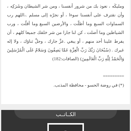
ومليكَه ، نعوذ بك من شرور أنفسنا ، ومن شر الشيطان وشَرَكِه ،
وأن نقترف على أنفسنا سوءا ، أو نجرّه إلى مسلم .،اللهم رب
السماوات السبع وما أظلّت ، والأرضين السبع وما أقلّت ، ورب
الشياطين وما أضلت ، كن لنا جارا من شر خلقك جميعا كلهم ، أن
يفرط علينا أحد منهم ، أو يبغي .عزَّ جارك ، وجلَّ ثناؤك ، ولا إله
غيرك . (سُبْحَانَ رَبِّكَ رَبِّ الْعِزَّةِ عَمَّا يَصِفُونَ وَسَلامٌ عَلَى الْمُرْسَلِينَ
وَالْحَمْدُ لِلَّهِ رَبِّ الْعَالَمِينَ) (الصافات:182)
=========
(*) في روضة الحسو - محافظة المذنب.
الكــاتــب