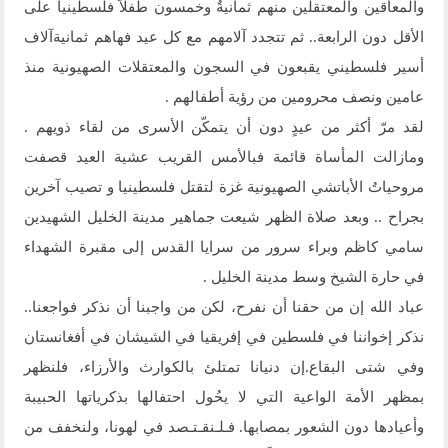
والمعاقين والمعتقلين منهم ثمانيةٌ وخمسون طفلاً فلسطينياً على
الأقل دون الرابعة.. ثم تتجدد آلامهم مع كل عيد فهاهم ثمانيةآلاف
أسير فلسطيني يقبعون في السجون والمعتقلات الصهيونية منذ
عامين ونصف محرومين من رؤية أطفالهم .
لقد مرّ أكثر من عيدٍ دون أن يتمكّن الأسرى من لقاء ذويهم .
ومازالت المأساة قائمة فبالأمس القريب عشية العيد قصفت
مروحياتُ الأباتشي الصهيونية غزة لتقتل فلسطينيا و تصيب آخرين
بجراح .. وبعد صلاة الظهر شيعت جماهير مدينة الخليل الشهيدين
سامي كاظم وبراء سرور من سرايا القدس إلى مقبرة الشهداء
في حارة الشيخ وسط مدينة الخليل .
عباد الله إن من حقنا أن نفرح، لكن من واجبنا أن نذكر فواجعنا..
نذكر إخواننا في فلسطين في إفريقيا في الشيشان في أفغانستان
وفي شتى البقاع.إن دنيانا تمتلئ بالكوارث والأرزاء، فلنظهر
بمظهر الأمة الواعية التي لا يحُول احتفالها بذكرياتها الحبيبة
وأعيادها دون الشعور بمصابها. فـلـنقـتـصد في لهونا، ولنخفف من