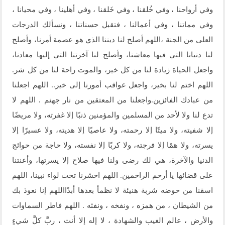
وفي أرواحنا ، وفي خُلقنا ، وفي خَلقنا ، وفي أهلينا ، وفي محيانا ،
وفي مماتنا ، وفي أعمالنا ، فتقبل حسناتنا ، ونسألك الدرجات
العلى من الجنة ،اللهم أصلح لنا ديننا الذي هو عصمة أمرنا، وأصلح
لنا دنيانا التي فيها معاشنا، وأصلح لنا آخرتنا التي إليها معادنا،
واجعل الحياة زيادة لنا من كل خير، والموت راحة لنا من كل شر.
اللهم اختم لنا بخير، واجعل عواقب أمورنا إلى خير.. اللهم اجعلنا
من عبادك الفائزين.واجعلنا من المعتقين من نار جهنم . اللهم لا
تدع لنا ولا لأحد من المسلمين والمؤمنين ذنبًا إلا غفرته، ولا مريضًا
إلا شفيته، ولا ميتًا إلا رحمته، ولا عاصيًا إلا هديته، ولا عسيرًا إلا
يسرته، ولا همًا إلا فرجته، ولا كربًا إلا نفسته، ولا حاجة من حوائج
الدنيا والآخرة، هي لك رضى ولنا فيها صلاح إلا يسرتها، وأعنتنا
على قضائها يا أرحم الراحمين. اللهم احشرنا تحت لواء نبينا، اللهم
اسقنا من حوضه شربة هنيئة لا نظمأ بعدها أبدًااللهم إنا نعوذ بك
من الشيطان ، من همزه ، ونفخه ، ونفثه . اللهم فاطر السماوات
والأرض ، عالم الغيب والشهادة ، لا إله إلا أنت ، ربَّ كلَّ شيءٍ