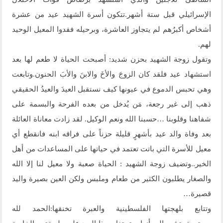
الإسرائيلي قبل ستة أشهر.تتكون أسرة الشهيد عيد من عشرة
أشخاص أكبرُهم لم يتجاوز العاشرة، وبرحيله فقدوا المعيل الوحيد
لهم.
وتقول زوجة الشهيد بحزن شديد: أصبحت الحياة لا طعم لها بعد
استشهاد عيد فلقد كان الزوجَ والأخَ والابنَ والأبَ الحنون.وتابعت
وهي تحبس الدموع في عيونها كيف نستقبل العيدَ والعيدُ الحقيقي
ذهب إلى غير رجعة، مَن يُدخل من بعده الفرحة والبسمة على
شفاهنا وقلوبنا …حسبنا الله ونعم الوكيل. لقد زادت معاناة العائلة
بعد وفاة والد عيد بأشهرٍ قليلة حزناً على فراقه ابنه فانقطع أي
معيل للأسرة التي باتت تعتمد في حياتها على المساعدات من أهل
الخير..وتضيف زوجة الشهيد : الحياة صعبة ولا معيل لنا إلا الله
والصغار يطلبون الكثير من طعام وملبس ولكن العين بصيرة واليد
قصيرة…
وتتابع بلهجتها الفلسطينية والعبرة تخنقها:الحمد لله