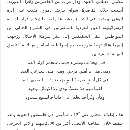
ملابس الفتاتين بالقوة، ودار عراك بين القاصرتين وأفراد الدورية،
أصيبت خلالَه القاصرةُ أشواق بنزيف دموي، فقدت على إثره
الوعي، ووقعت في الشارع مغشيا عليها.بعد ذلك قام أفراد الدورية
الإسرائيلية، الذين انفردوا بالقاصرتين في الشارع الخالي من
المواطنين، بنقل الشقيقتين إلى مقر شرطة الاحتلال ووُجِّهت
إليهما هناك تهمةُ ضربِ مجندةٍ إسرائيلية، استُعين بها لاحقاً لتلفيق
التهمة للشقيقتين ..
قتل وتعذيب وتشريد فمتى سيغمر كونَنا العيد!
ومتى متى يا أمتي فرحي! ومتى متى ستزغرد الغِيد!
في كل أرضٍ صرخةٌ لفمٍ دوّت فدوّت بالصدى البيد
لكننا نلهو فلا غضبٌ نبدي ولا الإيـثارُ موجود
وكأن وَقْراً قد تغلغل في آذاننا فالسمع مسدود
هذه إطلالة عجلى على آلاف المآسي في فلسطين الحبيبة ولقد
سقط خلال انتفاضة الأقصى أكثر من 2500شهيد والافِ الجرحى