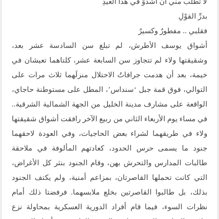
لا تطلبْ مني أن أشدوَ في هذا العيدِ
بدرِّ القوْلِ
فقلبي .. مفطورٌ وكسيرٌ
أشواق يوسف الأطرش، لم تبلغ سن السادسة عشر بعد،
وشقيقتها ولاء لم تتجاوز سن السابعة عشر، كلتاهما تعيشان في
خيمة، بعد أن هدمت جرافاتُ الاحتلال منزلَهما ثلاث مرات على
التوالي، فوق قمة جبل ‘سنداس’، المطل على مستوطنة حاجاي،
الواقعة على مشارف مدينة الخليل من الجهة الشمالية الشرقية..
في مساء يوم الأربعاء الثاني من ربيع الآخر رافقت أشواق شقيقتها
ولاء في طريقهما لشراء بعض الحاجيات، وفي العودة لاحقهما
جنود ما يسمى حرس الحدود، كعادتهم المألوفة في ملاحقة
طالبات المدارس والتحرش بهن، وقام الجنود بنثر كل الأغراض،
التي كانت تحملها القاصرتان، بمزاعم أمنية، ولم يكتف الجنود
بذلك، بل طالبوا القاصرتين بخلع ملابسهما. فرفضتا ذلك أمام
نظرات السوء، فيما قام أفراد الدورية العسكرية بمحاولة نزع