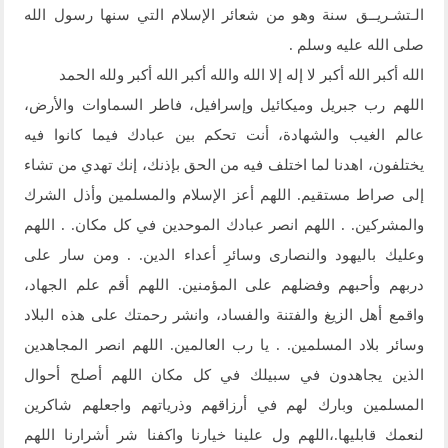
الـتشـريــق سنة وهو من شعائر الإسلام التي سنها رسول الله
صلى الله عليه وسلم .
الله أكبر الله أكبر لا إله إلا الله والله أكبر الله أكبر ولله الحمد
اللهم رب جبريل وميكائيل وإسرافيل، فاطر السماوات والأرض،
عالم الغيب والشهادة، أنت تحكم بين عبادك فيما كانوا فيه
يختلفون، اهدنا لما اختلف فيه من الحق بإذنك، إنك تهدي من تشاء
إلى صراط مستقيم. اللهم أعز الإسلام والمسلمين وأذل الشرك
والمشركين. . اللهم انصر عبادك الموحدين في كل مكان. . اللهم
وعليك باليهود والنصارى وسائرِ أعداء الدين. . ومن سار على
دربهم وأحبهم وفضلهم على المؤمنين. اللهم أقم علم الجهاد،
واقمع أهل الزيغ والفتنة والفساد، وانشر رحمتك على هذه البلاد
وسائر بلاد المسلمين. . يا رب العالمين. اللهم انصر المجاهدين
الذين يجاهدون في سبيلك في كل مكان اللهم أصلح أحوال
المسلمين وبارك لهم في أرزاقهم وذرياتهم واجعلهم شاكرين
لنعمك قابليها.،اللهم ول علينا خيارنا واكفنا شر أشرارنا اللهم