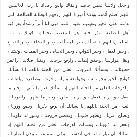
واجعل ولايتنا فيمن خافك واتقاك واتبع رضاك يا رب العالمين،
اللهم أصلح أئمتنا وولاة أمورنا اللهم ارزقهم البطانة الصالحة التي
تدلهم على الخير وتعينهم عليه. اللهم هيئ لنا أمراً رشداً، يعز فيه
أهل الطاعة ويذل فيه أهل المعصية بحولك وقوتك يا رب
العالمين،اللهم إنا نسألك خير المسألة ، وخير الدعاء ، وخير النجاح
، وخير العمل ، وخير الثواب ، وخير الحياة ، وخير الممات ، وثبتنا ،
وثقل موازيننا ، وحقق إيماننا ، وارفع درجاتنا ، وتقبل صلاتنا ، واغفر
خطيئاتنا ، ونسألك الدرجات العلى من الجنة .اللهم إنا نسألك
فواتح الخير وخواتمه ، وجوامعه وأوله وآخره ، وظاهره وباطنه ،
والدرجات العلى من الجنة .اللهم إنا نسألك خير ما نأتي ، وخير ما
نفعل ، وخير ما نعمل ، وخير ما نبطن ، وخير ما نظهر ، والدرجات
العلى من الجنة .اللهم إنا نسألك أن ترفع ذكرنا ، وتضع وزرنا ،
وتصلح أمرنا ، وتطهر قلوبنا ، وتحصن فروجنا ، وتنور لنا قلوبنا ،
وتغفر لنا ذنوبنا ، ونسألك الدرجات العلى من الجنة .اللهم إنا
نسألك أن تبارك لنا في أنفسنا ، وفي أسماعنا ، وفي أبصارنا ،