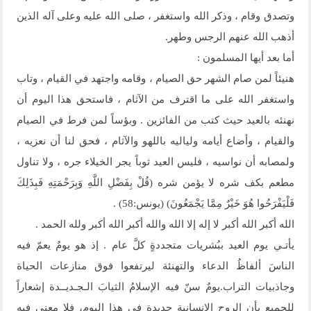
وتصدق وقام ، وذكر الله واستغفر ، صلى الله عليه وعلى آله الذين
أذهب الله عنهم الرجس وطهر.
أما بعد أيها المسلمون :
هنيئاً لمن صام الشهر حق الصيام ، وقامه واجتهد في القيام ، وتاب
واستغفر الله على ما اقترف من الآثام ، فاستحق هذا اليوم أن
نهنئه بالعيد حيث كتب من الفائزين . وبؤساً لمن فرط في الصيام
والقيام ، وأضاع أيامه ولياليه باللهو والآثام ، فحق لنا أن نعزيه ،
ولمصابه أن نواسيه ، فليس العيد ثوباً يجر الخيلاء جره ، ولا تناول
مطعم بكف شره لا يؤمن شره (قُلْ بِفَضْلِ اللَّهِ وَبِرَحْمَتِهِ فَبِذَلِكَ
فَلْيَفْرَحُوا هُوَ خَيْرٌ مِمَّا يَجْمَعُونَ) (يونس:58) .
الله أكبر الله أكبر لا إله إلا الله والله أكبر الله أكبر ولله الحمد .
يأتـي يوم العيد ببُشريات متجددةٍ كلَّ عام . إذ هو يومٌ يعمّ فيه
الناسَ ألفاظُ الدعاء والتهنئة ليرتفعوا فوق منازعات الحياة
وجاذبيات التراب.يومٌ سنّ فيه الإسلامُ الثيابَ الـجـديــدة إشعاراً
للجميع بأن الروح الإنسانية جديدة في هذا اليوم، فلا معنى فيه