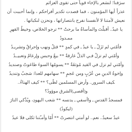
سرَفنا؛ لنشعر بالإخاء قوياً حتى تقوى العزائم
عذراً أيها المؤمنون ، فما قصدت تكدير أفراحكم ، وإنما أحببت أن
نعيش لأمتنا لا لأنفسنا نفرح بانتصاراتها ، ونحزن لنكباتها .
يا عيدُ.. أقبلْتَ والمأساةُ ما برحتْ ** ترجو الخلاص، وخيطُ القهرِ
ممـدودُ
فأمّتي لم تَزَلْ ـ يا عيدُ ـ في كمدٍ ** قتلٌ ونهب وإحراقٌ وتشريـدُ
وأمّتي لم تزلْ فـي الذلِّ غارقةٌ ** بيعٌ وحبس وإرغامٌ وتعبيــدُ
وأمّتي لم تزل في القيد مُوثقَةٌ ** يسومُها السوءَ طاغوتٌ وصنديدُ
وإخوةُ الدينِ من عُرْبٍ ومن عَجمٍ ** سهامهم للعدا: شجبٌ وتنديدُ
‍‍‍‍‍‍‍‍‍‍‍‍كيف السرور.. وأرض المسلمين لظًى؟ ** كيف الهناءُ..
و(أقصى)الشرق موؤودُ؟
فمسجدُ القدسِ ـ واأسفي ـ يدنسه ** شعب اليهودِ، ويُذْكي النارَ
(ليكودُ)
عيدٌ سعيدٌ.. نعم.. لو أمتي انتصرتْ ** أَمّا وأمـّتنا ثكلى فلا عيدُ‍