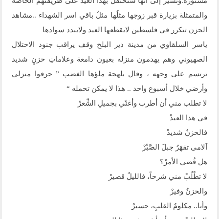
مستورة.وتشير إلى أنها ستحتفل بهذا العيد على طريقتهم الخاصة
والمتمثلة بزيارة قبر زوجها مثلُها مثلُ باقي اسر الشهداء ..مشاهد
الحزن تتكرر في فلسطين لايقطعها العيد ولايبدد سوادها
ياسر السلقاوي من مدينة دير البلح وقف يراقب جنود الاحتلال
الصهيوني وهم يهدمون منزله بعيون دامعة وعلاماتِ حزنٍ شديد
ترتسم على وجهه ، وقال بلهجة ملؤها الغضب ” جرفوا منزلي
وأرضي خلال أسبوع واحد .. هذا لا يمكن تحمله “
لا تطلب مني أن أطرب وأغنّي بجميلِ الشِّعرْ
في هذا العيدْ
فالحزنُ شديدْ
آلامى تقهَرُ جبلَ الصَّبْرْ
هل قُضي الأمرْ؟
لا تطْلُبْ مني شرحاً، فالليلُ قصيرْ
والحزنُ وفيرْ
وأنا.. مكلومُ القلبِ، حسيرْ