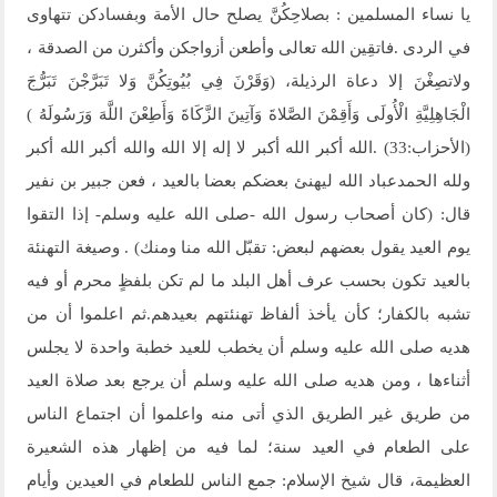
يا نساء المسلمين : بصلاحِكُنَّ يصلح حال الأمة وبفسادكن تتهاوى
في الردى .فاتقِين الله تعالى وأطعن أزواجكن وأكثرن من الصدقة ،
ولاتصِغْنَ إلا دعاة الرذيلة، (وَقَرْنَ فِي بُيُوتِكُنَّ وَلا تَبَرَّجْنَ تَبَرُّجَ
الْجَاهِلِيَّةِ الْأُولَى وَأَقِمْنَ الصَّلاةَ وَآتِينَ الزَّكَاةَ وَأَطِعْنَ اللَّهَ وَرَسُولَهُ )
(الأحزاب:33) .الله أكبر الله أكبر لا إله إلا الله والله أكبر الله أكبر
ولله الحمدعباد الله ليهنئ بعضكم بعضا بالعيد ، فعن جبير بن نفير
قال: (كان أصحاب رسول الله -صلى الله عليه وسلم- إذا التقوا
يوم العيد يقول بعضهم لبعض: تقبّل الله منا ومنك) . وصيغة التهنئة
بالعيد تكون بحسب عرف أهل البلد ما لم تكن بلفظٍ محرم أو فيه
تشبه بالكفار؛ كأن يأخذ ألفاظ تهنئتهم بعيدهم.ثم اعلموا أن من
هديه صلى الله عليه وسلم أن يخطب للعيد خطبة واحدة لا يجلس
أثناءها ، ومن هديه صلى الله عليه وسلم أن يرجع بعد صلاة العيد
من طريق غير الطريق الذي أتى منه واعلموا أن اجتماع الناس
على الطعام في العيد سنة؛ لما فيه من إظهار هذه الشعيرة
العظيمة، قال شيخ الإسلام: جمع الناس للطعام في العيدين وأيام