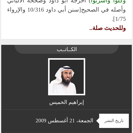
وَكُلُوا وَاشْرَبُوا
) أخرجه أبو داود وصححه الألباني
وأصله في الصحيح[سنن أبي داود 10/316 والإرواء
1/75].
وللحديث صلة..
الكــاتــب
إبراهيم الخميس
الجمعة، 21 أغسطس 2009
تاريخ النشر