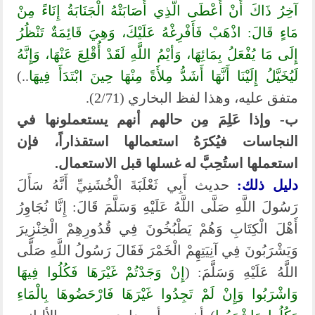
آخِرُ ذَاكَ أَنْ أَعْطَى الَّذِي أَصَابَتْهُ الْجَنَابَةُ إِنَاءً مِنْ
مَاءٍ قَالَ: اذْهَبْ فَأَفْرِغْهُ عَلَيْكَ، وَهِيَ قَائِمَةٌ تَنْظُرُ
إِلَى مَا يُفْعَلُ بِمَائِهَا، وَأيْمُ اللَّهِ لَقَدْ أُقْلِعَ عَنْهَا، وَإِنَّهُ
لَيُخَيَّلُ إِلَيْنَا أَنَّهَا أَشَدُّ مِلأَةً مِنْهَا حِينَ ابْتَدَأَ فِيهَا
..)
متفق عليه، وهذا لفظ البخاري (2/71).
ب- وإذا عَلِمَ مِن حالهم أنهم يستعملونها في
النجاسات فيُكرَهُ استعمالها استقذاراً، فإن
استعملها استُحِبَّ له غسلها قبل الاستعمال.
دليل ذلك:
حديث أَبِي ثَعْلَبَةَ الْخُشَنِيِّ أَنَّهُ سَأَلَ
رَسُولَ اللَّهِ صَلَّى اللَّهُ عَلَيْهِ وَسَلَّمَ قَالَ: إِنَّا نُجَاوِرُ
أَهْلَ الْكِتَابِ وَهُمْ يَطْبُخُونَ فِي قُدُورِهِمْ الْخِنْزِيرَ
وَيَشْرَبُونَ فِي آنِيَتِهِمْ الْخَمْرَ فَقَالَ رَسُولُ اللَّهِ صَلَّى
اللَّهُ عَلَيْهِ وَسَلَّمَ: (
إِنْ وَجَدْتُمْ غَيْرَهَا فَكُلُوا فِيهَا
وَاشْرَبُوا وَإِنْ لَمْ تَجِدُوا غَيْرَهَا فَارْحَضُوهَا بِالْمَاءِ