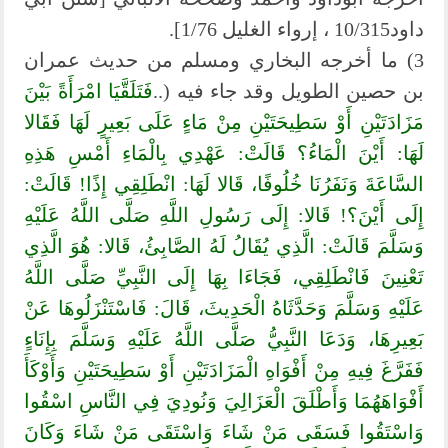
داود10/315 ، إرواء الغليل 1/76].
3) ما أخرجه البخاري ومسلم من حديث عمران
بن حصين الطويل وقد جاء فيه (..
فَتَلَقَّيَا امْرَأَةً بَيْنَ
مَزَادَتَيْنِ أَوْ سَطِيحَتَيْنِ مِنْ مَاءٍ عَلَى بَعِيرٍ لَهَا فَقَالا
لَهَا: أَيْنَ الْمَاءُ؟ قَالَتْ: عَهْدِي بِالْمَاءِ أَمْسِ هَذِهِ
السَّاعَةَ وَنَفَرُنَا خُلُوفًا، قَالا لَهَا: انْطَلِقِي إِذًا! قَالَتْ:
إِلَى أَيْنَ؟! قَالا: إِلَى رَسُولِ اللَّهِ صَلَّى اللَّهُ عَلَيْهِ
وَسَلَّمَ قَالَتْ: الَّذِي يُقَالُ لَهُ الصَّابِئُ، قَالا: هُوَ الَّذِي
تَعْنِينَ فَانْطَلِقِي، فَجَاءَا بِهَا إِلَى النَّبِيِّ صَلَّى اللَّهُ
عَلَيْهِ وَسَلَّمَ وَحَدَّثَاهُ الْحَدِيثَ، قَالَ: فَاسْتَنْزَلُوهَا عَنْ
بَعِيرِهَا، وَدَعَا النَّبِيُّ صَلَّى اللَّهُ عَلَيْهِ وَسَلَّمَ بِإِنَاءٍ
فَفَرَّغَ فِيهِ مِنْ أَفْوَاهِ الْمَزَادَتَيْنِ أَوْ سَطِيحَتَيْنِ وَأَوْكَأَ
أَفْوَاهَهُمَا وَأَطْلَقَ الْعَزَالِيَ وَنُودِيَ فِي النَّاسِ اسْقُوا
وَاسْتَقُوا فَسَقَى مَنْ شَاءَ وَاسْتَقَى مَنْ شَاءَ وَكَانَ