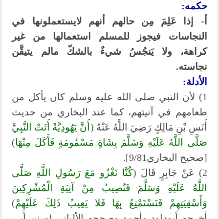
حكمه:
أ- إذا عَلِمَ مِن حالهم أنهم لايستعملونها في
النجاسات فيجوز للمسلم استعمالها من غير
كراهة، ولا يَنجُسُ شيءٌ بالشكّ مالم يتيقَّن
نجاسته.
الأدلة:
1) لأن النبي صلى الله عليه وسلم كان يأكل من
طعامهم في آنيتهم، كما عند البخاري من حديث
أَنَسِ بْنِ مَالِكٍ رَضِيَ اللَّهُ عَنْهُ (
أَنَّ يَهُودِيَّةً أَتَتْ النَّبِيَّ
صَلَّى اللَّهُ عَلَيْهِ وَسَلَّمَ بِشَاةٍ مَسْمُومَةٍ فَأَكَلَ مِنْهَا
)
[صحيح البخاري9/81].
2) عَنْ جَابِرٍ قَالَ (
كُنَّا نَغْزُو مَعَ رَسُولِ اللَّهِ صَلَّى
اللَّهُ عَلَيْهِ وَسَلَّمَ فَنُصِيبُ مِنْ آنِيَةِ الْمُشْرِكِينَ
وَأَسْقِيَتِهِمْ فَنَسْتَمْتِعُ بِهَا فَلا يَعِيبُ ذَلِكَ عَلَيْهِمْ
)
أخرجه أبوداود وأحمد وصححه الألباني [سنن أبي