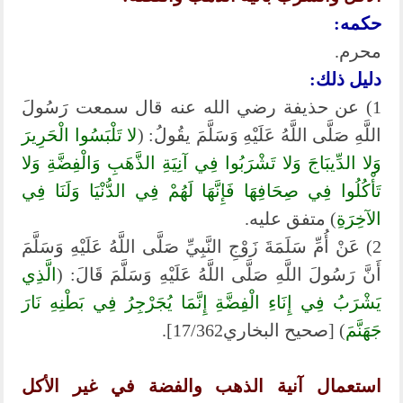
حكمه:
محرم.
دليل ذلك:
1) عن حذيفة رضي الله عنه قال سمعت رَسُولَ
اللَّهِ صَلَّى اللَّهُ عَلَيْهِ وَسَلَّمَ يقُولُ: (
لا تَلْبَسُوا الْحَرِيرَ
وَلا الدِّيبَاجَ وَلا تَشْرَبُوا فِي آنِيَةِ الذَّهَبِ وَالْفِضَّةِ وَلا
تَأْكُلُوا فِي صِحَافِهَا فَإِنَّهَا لَهُمْ فِي الدُّنْيَا وَلَنَا فِي
الآخِرَةِ
) متفق عليه.
2) عَنْ أُمِّ سَلَمَةَ زَوْجِ النَّبِيِّ صَلَّى اللَّهُ عَلَيْهِ وَسَلَّمَ
أَنَّ رَسُولَ اللَّهِ صَلَّى اللَّهُ عَلَيْهِ وَسَلَّمَ قَالَ: (
الَّذِي
يَشْرَبُ فِي إِنَاءِ الْفِضَّةِ إِنَّمَا يُجَرْجِرُ فِي بَطْنِهِ نَارَ
جَهَنَّمَ
) [صحيح البخاري17/362].
استعمال آنية الذهب والفضة في غير الأكل