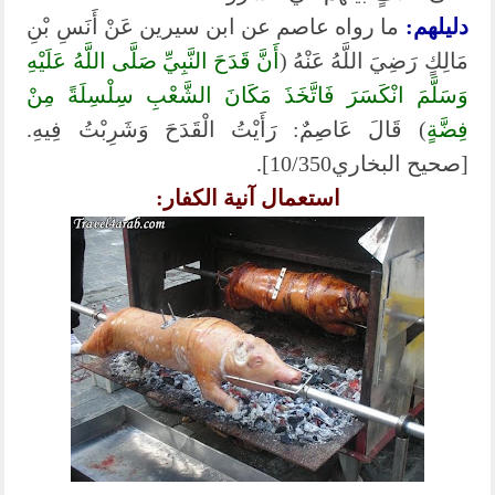
دليلهم:
ما رواه عاصم عن ابن سيرين عَنْ أَنَسِ بْنِ
مَالِكٍ رَضِيَ اللَّهُ عَنْهُ (
أَنَّ قَدَحَ النَّبِيِّ صَلَّى اللَّهُ عَلَيْهِ
وَسَلَّمَ انْكَسَرَ فَاتَّخَذَ مَكَانَ الشَّعْبِ سِلْسِلَةً مِنْ
فِضَّةٍ
) قَالَ عَاصِمٌ: رَأَيْتُ الْقَدَحَ وَشَرِبْتُ فِيهِ.
[صحيح البخاري10/350].
استعمال آنية الكفار: